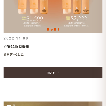
挑選面膜時建議選擇成分越單純的越好，
只要能幫你好好保濕的就是好面膜~
這邊也偷偷提供一個KOKI客人的養膚秘訣投稿！
#前提是你臉上沒有痘痘才可以這樣做喔
.
首先使用 #洗顏蜜 將臉洗乾淨，
2022.11.08
噴上 #蜂萃保濕噴霧 打底，
🎉雙11限時優惠
使用 #蜂萃精華乳 厚敷蓋過膚色，
最後加上成份單純的保濕面膜，
即日起～11/11
敷個15分鐘洗掉，
後續保養程序正常照舊，
▫️洗顏組
隔天起床臉嫩到不行啦~~~><
more
洗顏蜜*2
.
限時優惠1111
#貼心提醒
(原價1360現省249)
IG限動時常 #不定期 釋出
粉刺淨痘可預約的時段名額！
▫️洗顏保濕組
現在就先 LINE@：@Koki0212卡位吧！
洗顏蜜*2保濕噴霧*1