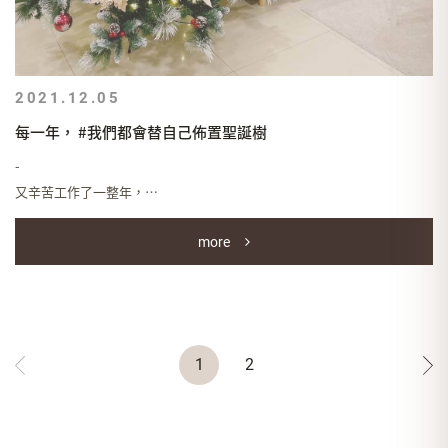
2021.12.05
每一年， #我們都會替自己佈置聖誕樹
-
又辛苦工作了一整年，
最近這冷颼颼的天氣，
more
你是不是有那麼一點提不起勁呢？
/
每天早上都只想窩在溫暖的被窩，
無論有沒有要上班，
起床出門似乎變成一件沉重的事，
1
2
但想到歡樂的聖誕節就快要來了，
期待看見聖誕樹這件事情，
也令人對日子多了些許儀式感。