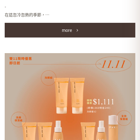
-
在這忽冷忽熱的季節，
除了惱人的過敏外，
more
最讓人煩惱的莫過於
時好時壞不穩定的膚況了！
.
很多人都以為夏天又濕又熱又出油，
是皮膚問題最多的時候，
以至於一看見變天就鬆懈下來，
殊不知秋冬才是考驗啊~
暖氣和熱水澡吸取皮膚水分的殺傷力，
可不比太陽和冷氣小，
這時才更要為全身肌膚保濕與補水。
.
更不要因為天氣涼，
覺得面膜冰冰冷冷就變懶惰，
定期敷臉有助於加強肌膚修護，