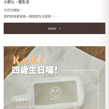
小舒心，慢生活
10月份開始，
我們即將實現第一個理想生活提案，
2022/10/10-2022/12/10，
more
凡預約 #耳燭spa療程 #含療癒套餐
#免費享有期間限定小隱茶庵茶套餐一份
總共有四款茶可作選擇，
分別是 #龍眼花
#一個人的茶 #綠色的夢 #蝴蝶薑茶
並搭配一份小點，
為了呼應耳目療程，
我們特地選了養肝舒壓、幫助睡眠、抗氧化、保養眼睛等，
這幾個互相呼應的茗品給大家體驗>w<
.
#貼心提醒
套餐數量有限，先約先享受！
預約請 LINE@：@Koki0212