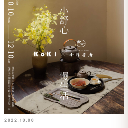
.
限時優惠1599
KOKI-專精粉刺淨痘與耳目護理
(原價2140現省541)
Instagram：koki.studio
#美容 #taipei #taiwan #KOKI #台北 #耳目護理
▫️全套保養組
#中山國中 #文湖線 #粉刺淨痘 #敏感肌 #皮膚管理
洗顏蜜*1保濕噴霧*1精華乳*1
#美容師 #預約制 #保養品 #保濕 #清潔 #皮膚護理
限時優惠2222
(原價 3040現省818)
2022.10.08